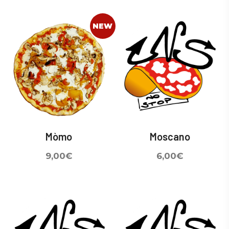
NEW
Mòmo
Moscano
9,00
€
6,00
€