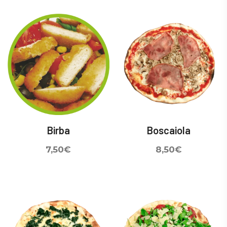
Birba
Boscaiola
7,50
€
8,50
€