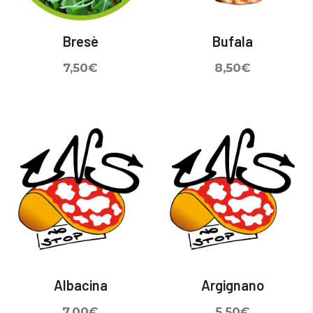
Bresè
Bufala
7,50
€
8,50
€
Albacina
Argignano
7,00
€
5,50
€