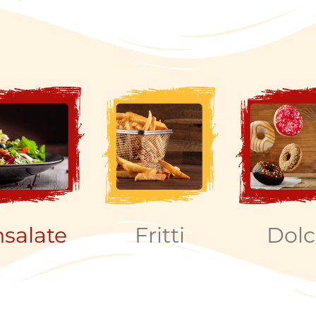
nsalate
Fritti
Dolc