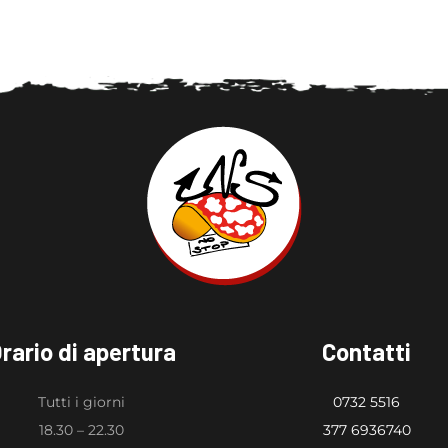
rario di apertura
Contatti
Tutti i giorni
0732 5516
18.30 – 22.30
377 6936740