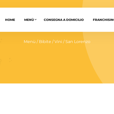
HOME
MENÙ
CONSEGNA A DOMICILIO
FRANCHISIN
Menù
/
Bibite
/
Vini
/ San Lorenzo