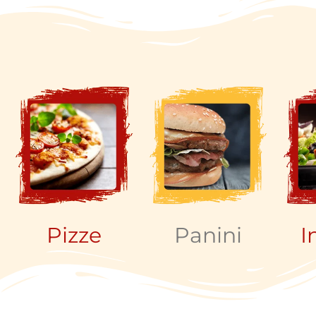
Pizze
Panini
I