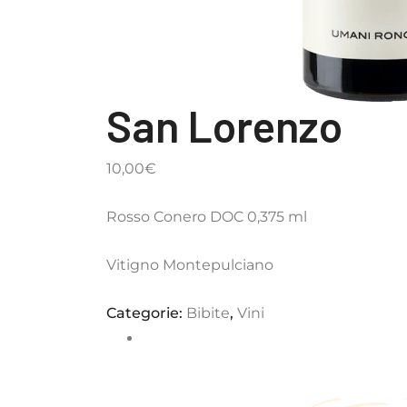
San Lorenzo
10,00
€
Rosso Conero DOC 0,375 ml
Vitigno Montepulciano
Categorie:
Bibite
,
Vini
Completa il tuo menù