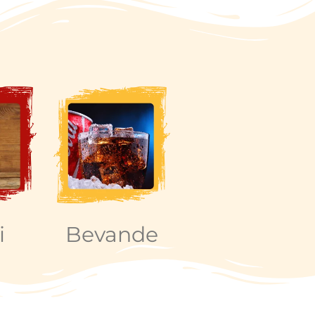
i
Bevande