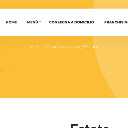
HOME
MENÙ
CONSEGNA A DOMICILIO
FRANCHISIN
Menù
/
Pizze rosse top
/ Estate