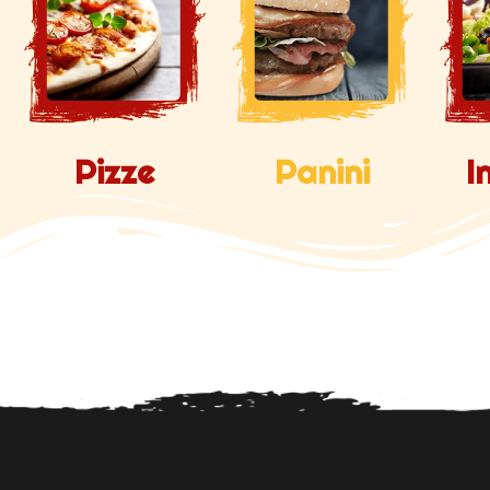
Pizze
Panini
I