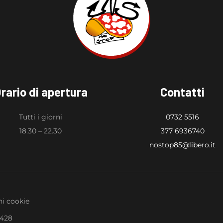
rario di apertura
Contatti
Tutti i giorni
0732 5516
18.30 – 22.30
377 6936740
nostop85@libero.it
i cookie
0428