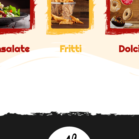
nsalate
Fritti
Dolc