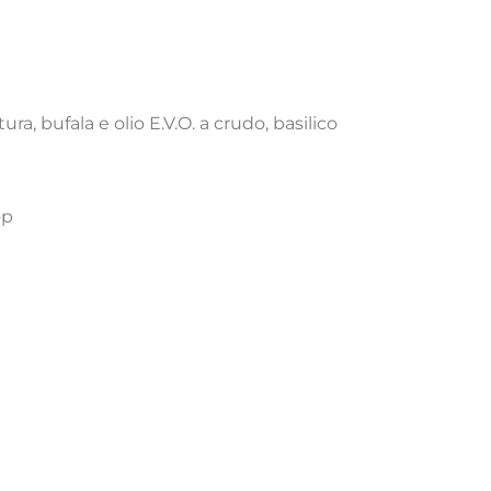
ra, bufala e olio E.V.O. a crudo, basilico
op