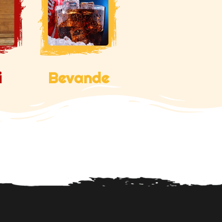
i
Bevande