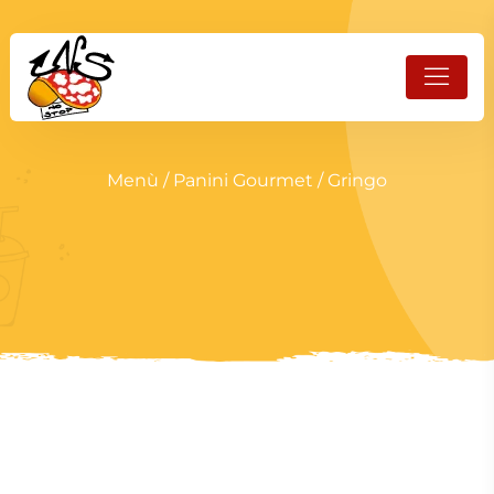
Menù
/
Panini Gourmet
/ Gringo