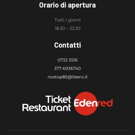
Orario di apertura
Tutti i giorni
18.30 – 22.30
Contatti
0732 5516
377 6936740
nostop85@libero.it