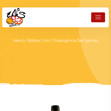
Menù
/
Bibite
/
Vini
/ Falanghina Del Sannio