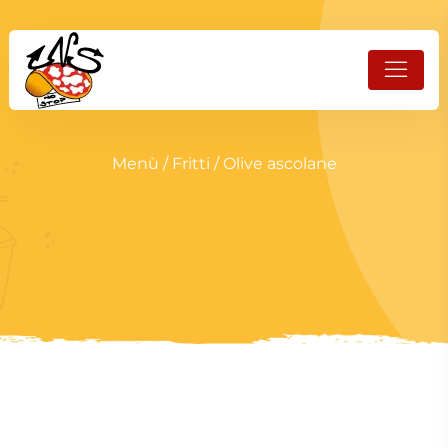
Menù
/
Fritti
/ Olive ascolane