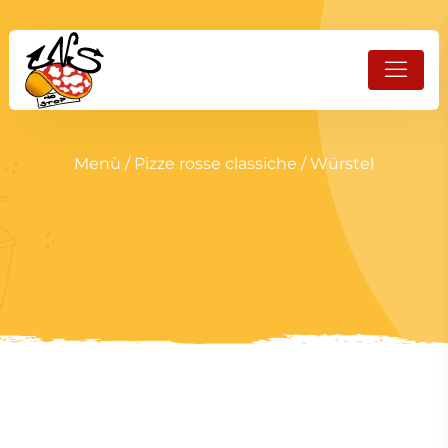
Menù
/
Pizze rosse classiche
/ Würstel