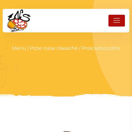
Menù
/
Pizze rosse classiche
/ Prosciutto cotto