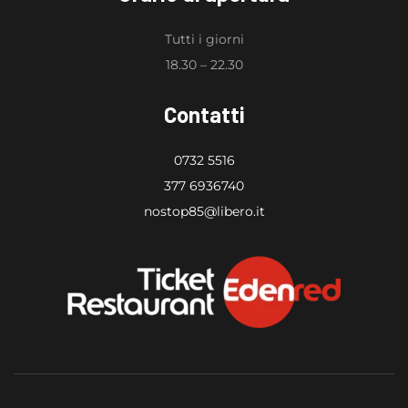
Tutti i giorni
18.30 – 22.30
Contatti
0732 5516
377 6936740
nostop85@libero.it