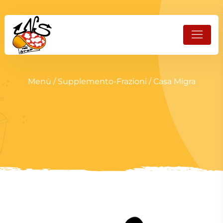
Menù
/
Supplemento-Frazioni
/ Casa Migra