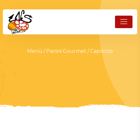
Menù
/
Panini Gourmet
/ Capriccio