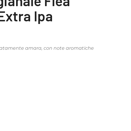
gianale Flea
Extra Ipa
catamente amara, con note aromatiche