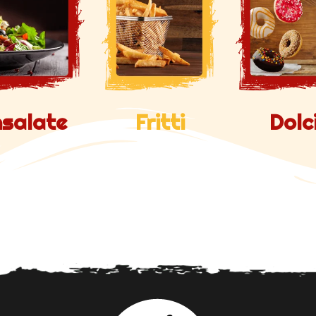
nsalate
Fritti
Dolc