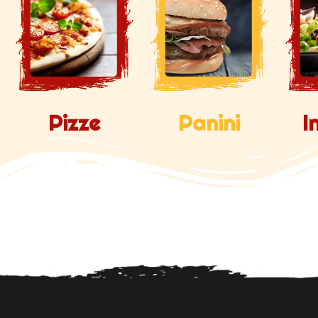
Pizze
Panini
I