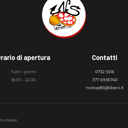
rario di apertura
Contatti
Tutti i giorni
0732 5516
18.30 – 22.30
377 6936740
nostop85@libero.it
i cookie