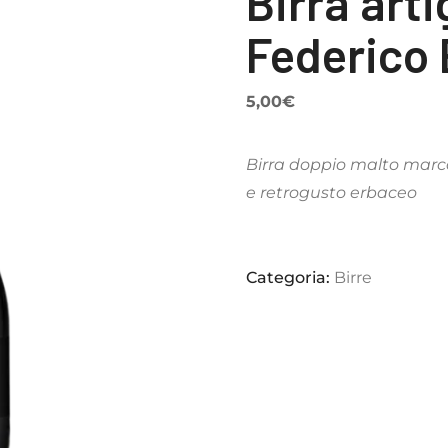
Birra arti
Federico 
5,00
€
Birra doppio malto mar
e retrogusto erbaceo
Categoria:
Birre