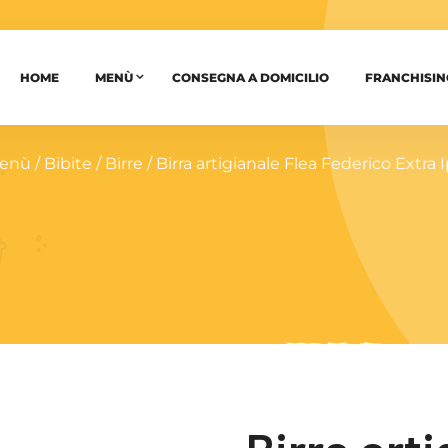
HOME
MENÙ
CONSEGNA A DOMICILIO
FRANCHISIN
enù
/
Bibite
/
Birre
/ Birra artigianale Flea Federico Extra 