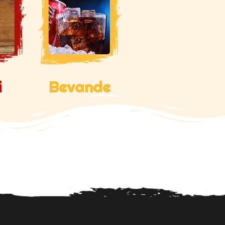
i
Bevande