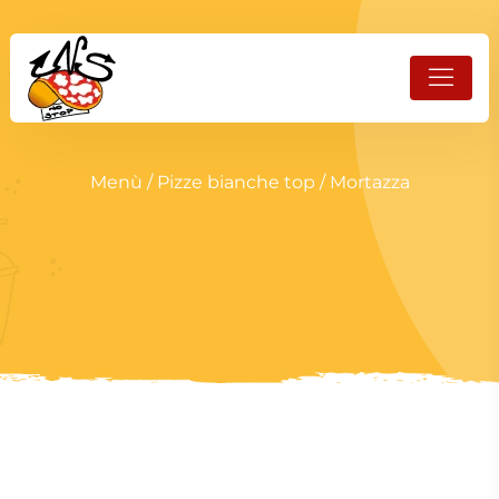
Menù
/
Pizze bianche top
/ Mortazza