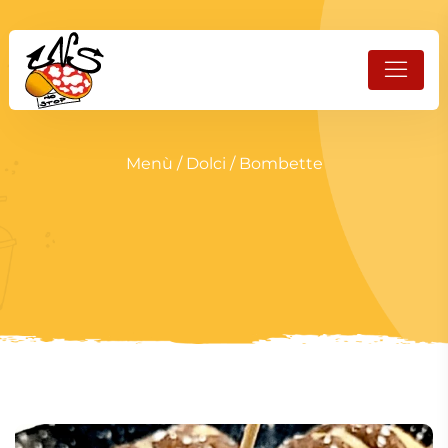
Menù
/
Dolci
/ Bombette