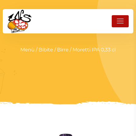
Menù
/
Bibite
/
Birre
/ Moretti IPA 0,33 cl