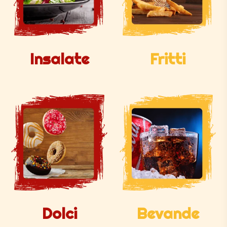
Insalate
Fritti
Dolci
Bevande