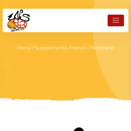
Menù
/
Supplemento-Frazioni
/ Nebbiano