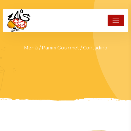
Menù
/
Panini Gourmet
/ Contadino