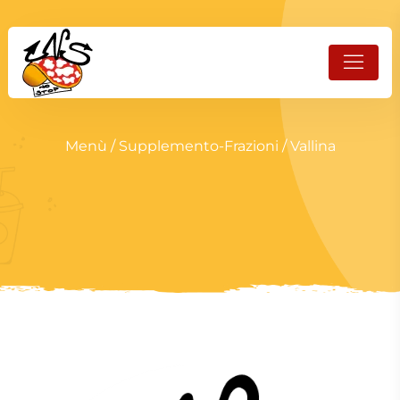
Menù
/
Supplemento-Frazioni
/ Vallina