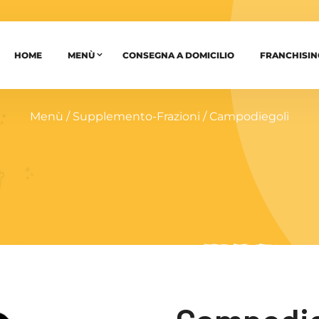
HOME
MENÙ
CONSEGNA A DOMICILIO
FRANCHISIN
Menù
/
Supplemento-Frazioni
/ Campodiegoli