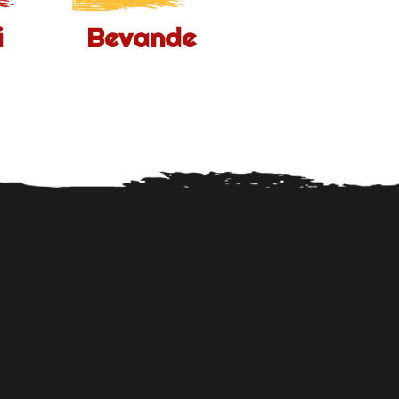
i
Bevande