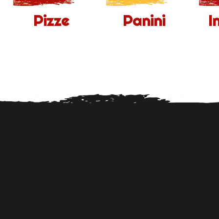
Pizze
Panini
I