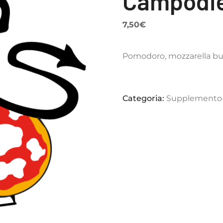
Campodie
7,50
€
Pomodoro, mozzarella buf
Categoria:
Supplemento-