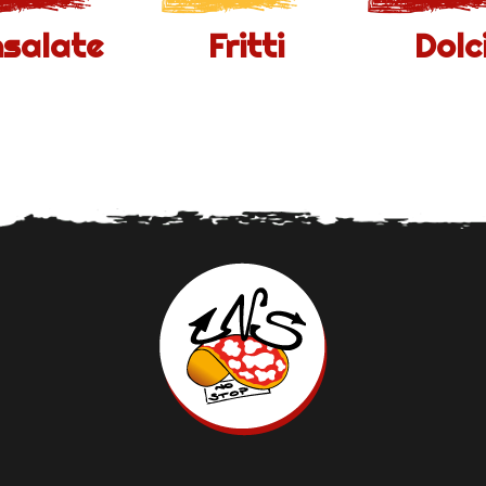
nsalate
Fritti
Dolc