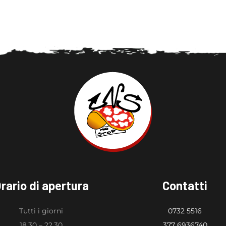
rario di apertura
Contatti
Tutti i giorni
0732 5516
18.30 – 22.30
377 6936740