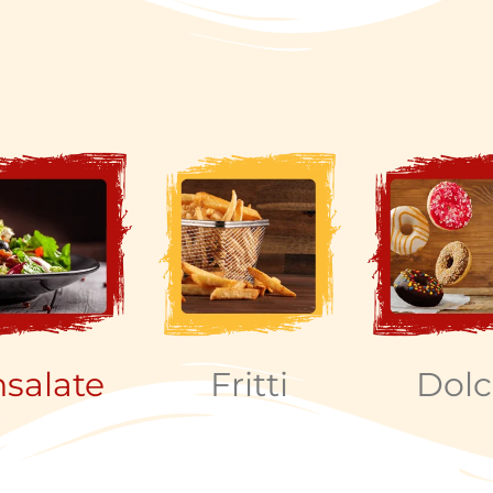
nsalate
Fritti
Dolc