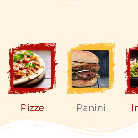
Pizze
Panini
I