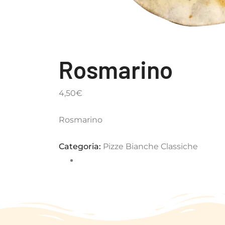
Rosmarino
4,50
€
Rosmarino
Categoria:
Pizze Bianche Classiche
Completa il tuo menù