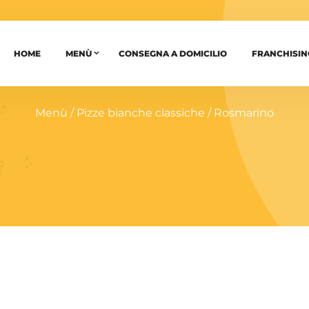
HOME
MENÙ
CONSEGNA A DOMICILIO
FRANCHISIN
Menù
/
Pizze bianche classiche
/ Rosmarino