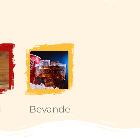
i
Bevande