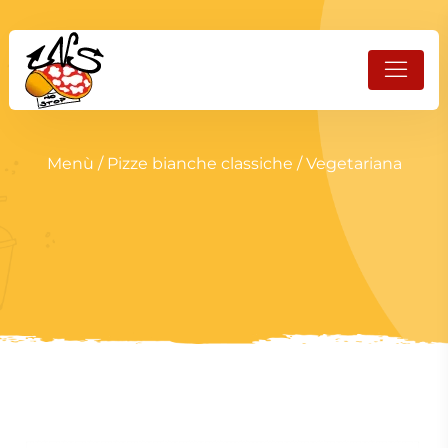
Menù
/
Pizze bianche classiche
/ Vegetariana