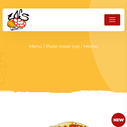
Menù
/
Pizze rosse top
/ Mòmo
NEW