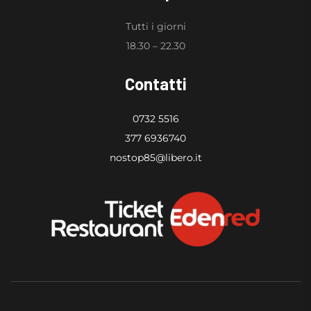
Tutti i giorni
18.30 – 22.30
Contatti
0732 5516
377 6936740
nostop85@libero.it