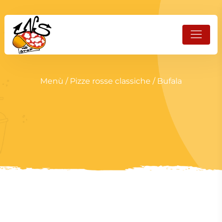
Menù
/
Pizze rosse classiche
/ Bufala