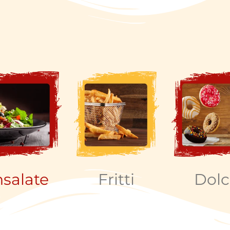
nsalate
Fritti
Dolc