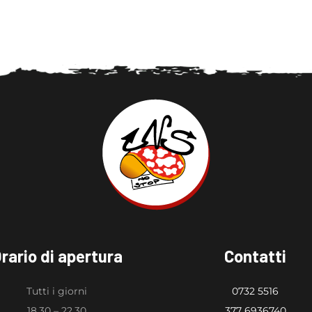
rario di apertura
Contatti
Tutti i giorni
0732 5516
18.30 – 22.30
377 6936740