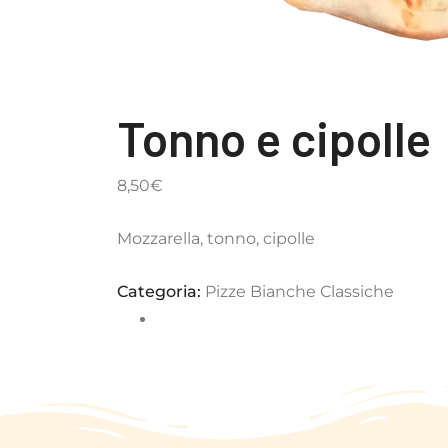
Tonno e cipolle
8,50
€
Mozzarella, tonno, cipolle
Categoria:
Pizze Bianche Classiche
Completa il tuo menù