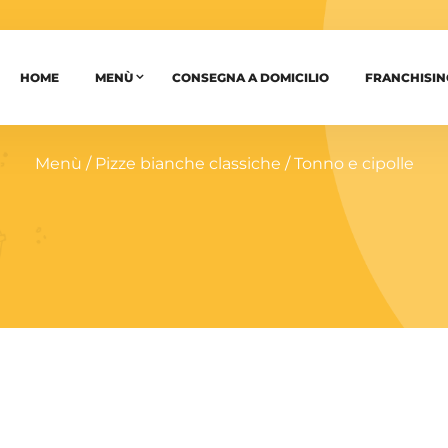
HOME
MENÙ
CONSEGNA A DOMICILIO
FRANCHISIN
Menù
/
Pizze bianche classiche
/ Tonno e cipolle