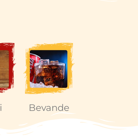
i
Bevande