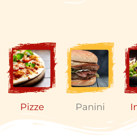
Pizze
Panini
I