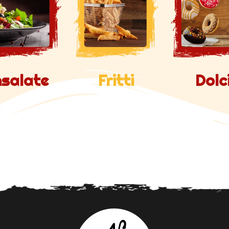
nsalate
Fritti
Dolc