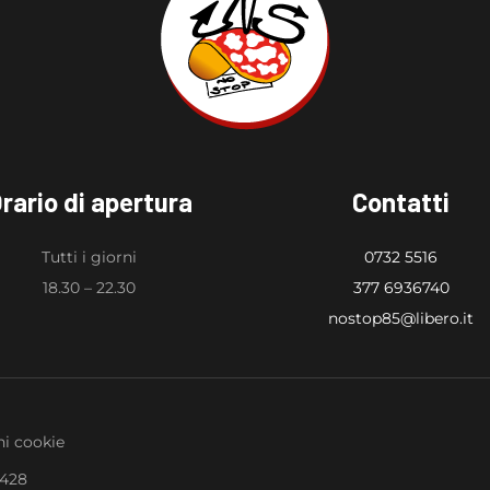
rario di apertura
Contatti
Tutti i giorni
0732 5516
18.30 – 22.30
377 6936740
nostop85@libero.it
i cookie
0428