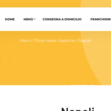
HOME
MENÙ
CONSEGNA A DOMICILIO
FRANCHISIN
Menù
/
Pizze rosse classiche
/ Napoli