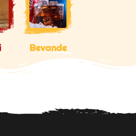
i
Bevande