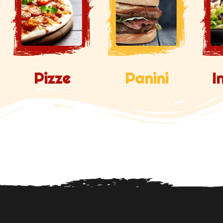
Pizze
Panini
I