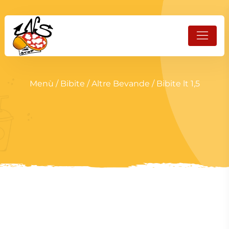
Menù
/
Bibite
/
Altre Bevande
/ Bibite lt 1,5