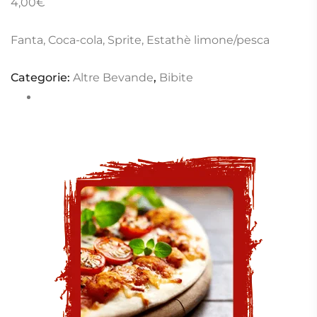
4,00
€
Fanta, Coca-cola, Sprite, Estathè limone/pesca
Categorie:
Altre Bevande
,
Bibite
Completa il tuo menù