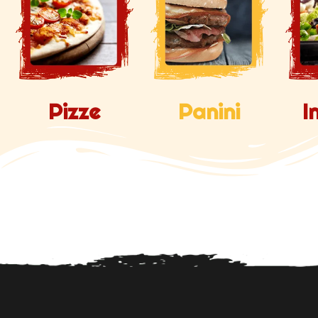
Pizze
Panini
I