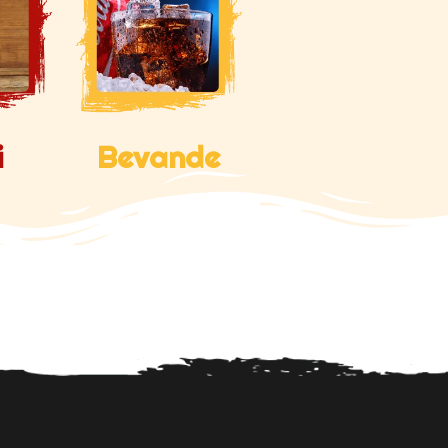
i
Bevande