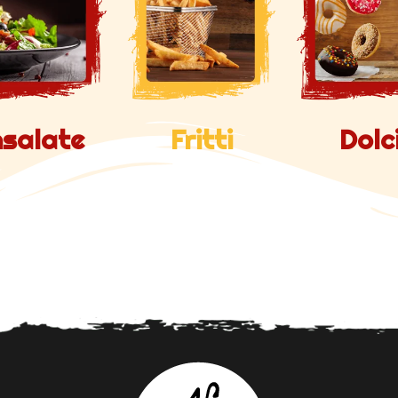
nsalate
Fritti
Dolc