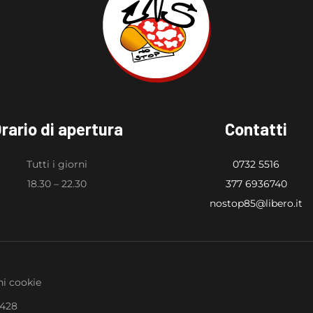
rario di apertura
Contatti
Tutti i giorni
0732 5516
18.30 – 22.30
377 6936740
nostop85@libero.it
i cookie
0428